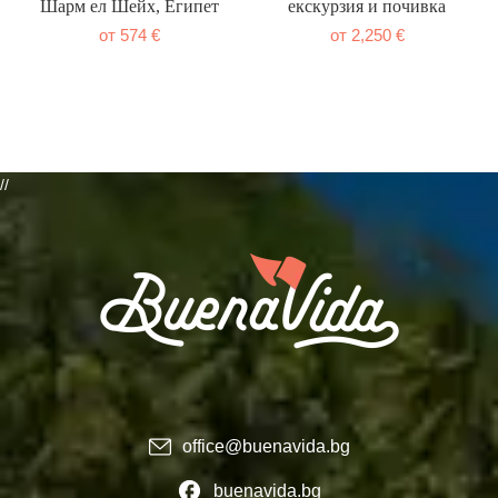
Шарм ел Шейх, Египет
екскурзия и почивка
574
€
2,250
€
//
office@buenavida.bg
buenavida.bg