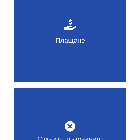
800 лв при резервиране
Пълно плащане до 45 дни преди
Плащане
заминаване
Имаш право да прекратиш едностранно
Отказ от пътуването