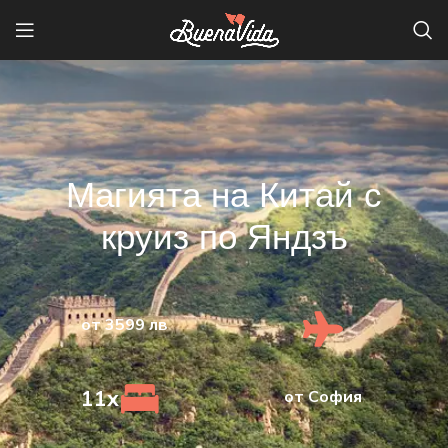
Магията на Китай с
круиз по Яндзъ
от 3599 лв
11x
oт София