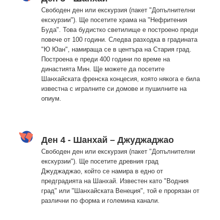
Свободен ден или екскурзия (пакет "Допълнителни
екскурзии"). Ще посетите храма на "Нефритения
Буда". Това будистко светилище е построено преди
повече от 100 години. Следва разходка в градината
"Ю Юан", намираща се в центъра на Стария град.
Построена е преди 400 години по време на
династията Мин. Ще можете да посетите
Шанхайската френска концесия, която някога е била
известна с игралните си домове и пушилните на
опиум.
Ден 4 - Шанхай – Джуджаджао
Свободен ден или екскурзия (пакет "Допълнителни
екскурзии"). Ще посетите древния град
Джуджаджао, който се намира в едно от
предградията на Шанхай. Известен като "Водния
град" или "Шанхайската Венеция", той е прорязан от
различни по форма и големина канали.