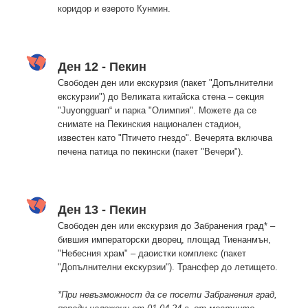
коридор и езерото Кунмин.
Ден 12 - Пекин
Свободен ден или екскурзия (пакет "Допълнителни
екскурзии") до Великата китайска стена – секция
"Juyongguan“ и парка "Олимпия". Можете да се
снимате на Пекинския национален стадион,
известен като "Птичето гнездо". Вечерята включва
печена патица по пекински (пакет "Вечери").
Ден 13 - Пекин
Свободен ден или екскурзия до Забранения град* –
бившия императорски дворец, площад Тиенанмън,
"Небесния храм" – даоистки комплекс (пакет
"Допълнителни екскурзии"). Трансфер до летището.
*При невъзможност да се посети Забранения град,