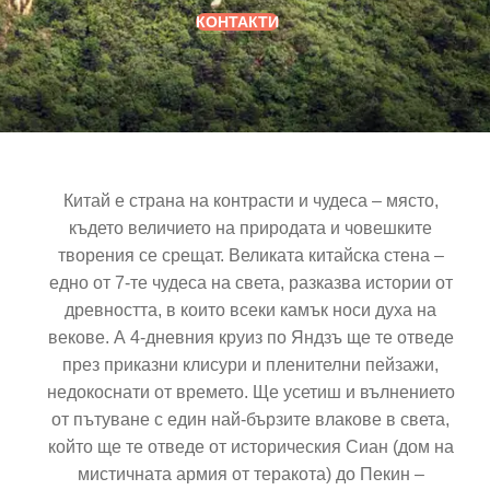
КОНТАКТИ
Китай е страна на контрасти и чудеса – място,
където величието на природата и човешките
творения се срещат. Великата китайска стена –
едно от 7-те чудеса на света, разказва истории от
древността, в които всеки камък носи духа на
векове. А 4-дневния круиз по Яндзъ ще те отведе
през приказни клисури и пленителни пейзажи,
недокоснати от времето. Ще усетиш и вълнението
от пътуване с един най-бързите влакове в света,
който ще те отведе от историческия Сиан (дом на
мистичната армия от теракота) до Пекин –