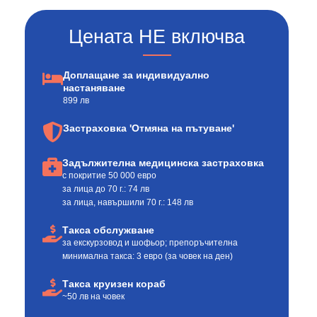
Цената НЕ включва
Доплащане за индивидуално
настаняване
899 лв
Застраховка 'Oтмяна на пътуване'
Задължителна медицинска застраховка
с покритие 50 000 евро
за лица до 70 г.: 74 лв
за лица, навършили 70 г.: 148 лв
Такса обслужване
за екскурзовод и шофьор; препоръчителна
минимална такса: 3 евро (за човек на ден)
Такса круизен кораб
~50 лв на човек