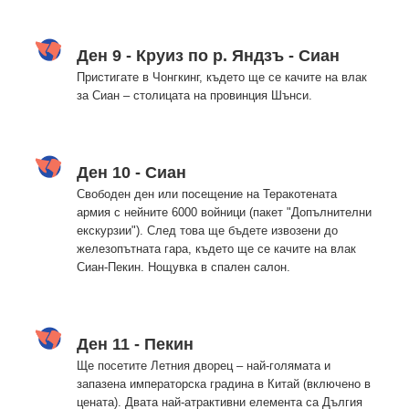
Ден 9 - Круиз по р. Яндзъ - Сиан
Пристигате в Чонгкинг, където ще се качите на влак
за Сиан – столицата на провинция Шънси.
Ден 10 - Сиан
Свободен ден или посещение на Теракотената
армия с нейните 6000 войници (пакет "Допълнителни
екскурзии"). След това ще бъдете извозени до
железопътната гара, където ще се качите на влак
Сиан-Пекин. Нощувка в спален салон.
Ден 11 - Пекин
Ще посетите Летния дворец – най-голямата и
запазена императорска градина в Китай (включено в
цената). Двата най-атрактивни елемента са Дългия