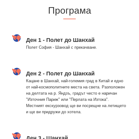
Програма
Ден 1 - Полет до Шанхай
Полет София - Шанхай с прекачване.
Ден 2 - Полет до Шанхай
Кацане в Шанхай, най-големия град в Китай и едно
от най-космополитните места на света. Разположен
на делтата на р. Яндзъ, градът често е наричан
"Източния Париж" или "Перлата на Изтока".
Mестният екскурзовод ще ви посрещне на летището
и ще ви придружи до хотела.
Ден 3 - Шанхай