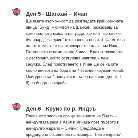
Ден 5 - Шанхай – Ичан
Ще имате възможност да разгледате крайбрежната
ивица "Бунд" – символ на Шанхай, разказващ за
колониалното минало на града, както и търговския
булевард "Нандзин" (включено в цената). След това
ще отпътувате с високоскоростен влак към Ичан.
Пътуването отнема около 8 часа. Влакът разполага
с ресторант, който осигурява напитки и леки
закуски. След пристигането в Ичан ще се качите
късно вечерта на борда на 4-звезден круизен кораб.
Осигурени са 4 нощувки и пълен пансион (ден 6; 7;
8) на борда на кораба.
Ден 6 - Круиз по р. Яндзъ
Плаването започва срещу течението на Яндзъ –
най-дългата река в Азия и минава през първото и
най-дълго ждрело – Силинг. Следобеда е
предвидено посещение на язовира "Трите ждрела",