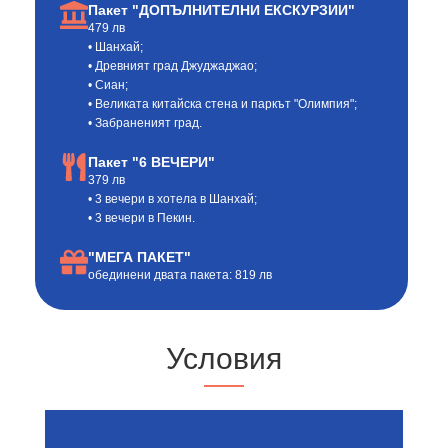
Пакет "ДОПЪЛНИТЕЛНИ ЕКСКУРЗИИ"
479 лв
• Шанхай;
• Древният град Джуджаджао;
• Сиан;
• Великата китайска стена и паркът "Олимпия";
• Забраненият град.
Пакет "6 ВЕЧЕРИ"
379 лв
• 3 вечери в хотела в Шанхай;
• 3 вечери в Пекин.
"МЕГА ПАКЕТ"
обединени двата пакета: 819 лв
Условия