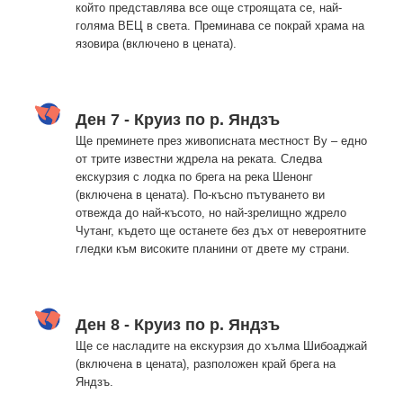
който представлява все още строящата се, най-
голяма ВЕЦ в света. Преминава се покрай храма на
язовира (включено в цената).
Ден 7 - Круиз по р. Яндзъ
Ще преминете през живописната местност Ву – едно
от трите известни ждрела на реката. Следва
екскурзия с лодка по брега на река Шенонг
(включена в цената). По-късно пътуването ви
отвежда до най-късото, но най-зрелищно ждрело
Чутанг, където ще останете без дъх от невероятните
гледки към високите планини от двете му страни.
Ден 8 - Круиз по р. Яндзъ
Ще се насладите на екскурзия до хълма Шибоаджай
(включена в цената), разположен край брега на
Яндзъ.