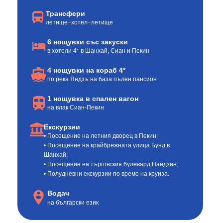
Трансфери
летище−хотел−летище
6 нощувки със закуски
в хотели 4* в Шанхай, Сиан и Пекин
4 нощувки на кораб 4*
по река Яндзъ на база пълен пансион
1 нощувка в спален вагон
на влак Сиан-Пекин
Екскурзии
• Посещение на летния дворец в Пекин;
• Посещение на крайбрежната улица Бунд в
Шанхай;
• Посещение на търговския булевард Нандзин;
• Полудневни екскурзии по време на круиза.
Водач
на български език