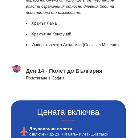
поради наложени от 01.04.24 г. от местните
власти ограничения относно дневния брой на
посетители ще разгледате:
Храмът Лама
Храмът на Конфуций
Императорската Академия (Guozijian Museum)
Ден 14 - Полет до България
Пристигане в София.
Цената включва
Двупосочни полети
с включени до 23+7 кг багаж и летищни такси