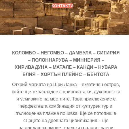
КОНТАКТИ
КОЛОМБО – НЕГОМБО – ДАМБУЛА – СИГИРИЯ
– ПОЛОННАРУВА – МИННЕРИЯ –
ХИРИВАДУНА – МАТАЛЕ – КАНДИ – НУВАРА
ЕЛИЯ – ХОРТЪН ПЛЕЙНС – БЕНТОТА
Открий магията на Шри Ланка – екзотичен остров,
който ще те завладее с природата си, духовността
и усмивките на местните. Това приключение е
перфектната комбинация от културен тур и
пълноценна плажна почивка! Ще се потопиш в
сърцето на древната цивилизация – ще
разгледаш храмове, кралски градове, чаени