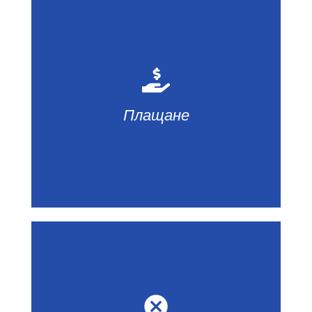
800 лв при резервиране
Пълно плащане до 45 дни преди
Плащане
заминаване