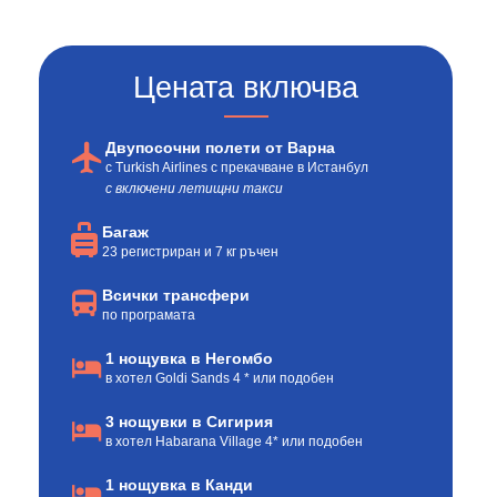
Цената включва
Двупосочни полети от Варна
с Turkish Airlines с прекачване в Истанбул
с включени летищни такси
Багаж
23 регистриран и 7 кг ръчен
Всички трансфери
по програмата
1 нощувка в Негомбо
в хотел Goldi Sands 4 * или подобен
3 нощувки в Сигирия
в хотел Habarana Village 4* или подобен
1 нощувка в Канди