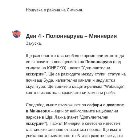
Нощувка в района на Сигирия.
Ден 4 - Полоннарува – Миннерия
Закуска.
Ще разполагате със свободно време или можете да
се включите в посещението на
Полоннарува
(под
егидата на ЮНЕСКО) - пакет "Допълнителни
екскурзии". Ще се разходите между ступи, статуи на
почиващ Буда, напоителни канали и индуистки
скулптури. Ще видите и къщата-реликва "Watadage",
която е известна с красивите си каменни резби.
Следобед имате възможност за
сафари с джипове
в Миннерия
– един от най-големите национални
паркове в Шри Ланка (пакет "Допълнителни
екскурзии"). Паркът Минерия е световно известен
със своите слонове от азиатска порода. Ще имате
уникалната възможност от близко разстояние да ги