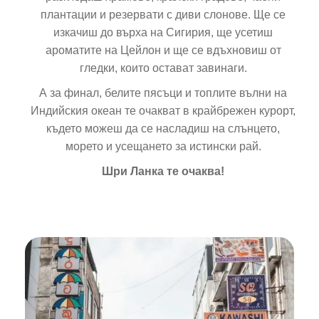
плантации и резервати с диви слонове. Ще се
изкачиш до върха на Сигирия, ще усетиш
ароматите на Цейлон и ще се вдъхновиш от
гледки, които остават завинаги.
А за финал, белите пясъци и топлите вълни на
Индийския океан те очакват в крайбрежен курорт,
където можеш да се насладиш на слънцето,
морето и усещането за истински рай.
Шри Ланка те очаква!