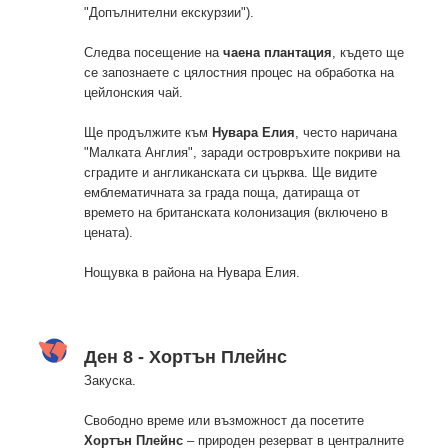
"Допълнителни екскурзии").
Следва посещение на
чаена плантация
, където ще
се запознаете с цялостния процес на обработка на
цейлонския чай.
Ще продължите към
Нувара Елия
, често наричана
"Малката Англия", заради островръхите покриви на
сградите и англиканската си църква. Ще видите
емблематичната за града поща, датираща от
времето на британската колонизация (включено в
цената).
Нощувка в района на Нувара Елия.
Ден 8 - Хортън Плейнс
Закуска.
Свободно време или възможност да посетите
Хортън Плейнс
– природен резерват в централните