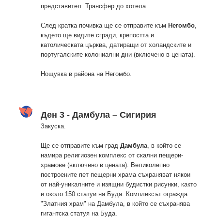
представител. Трансфер до хотела.
След кратка почивка ще се отправите към
Негомбо
,
където ще видите сгради, крепостта и
католическата църква, датиращи от холандските и
португалските колониални дни (включено в цената).
Нощувка в района на Негомбо.
Ден 3 - Дамбула – Сигирия
Закуска.
Ще се отправите към град
Дамбула
, в който се
намира религиозен комплекс от скални пещери-
храмове (включено в цената). Великолепно
построените пет пещерни храма съхраняват някои
от най-уникалните и изящни будистки рисунки, както
и около 150 статуи на Буда. Комплексът огражда
"Златния храм" на Дамбула, в който се съхранява
гигантска статуя на Буда.