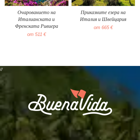
Очарованието на
Приказните езера на
Италианската и
Италия и Швейцария
Френската Ривиера
665
€
511
€
//