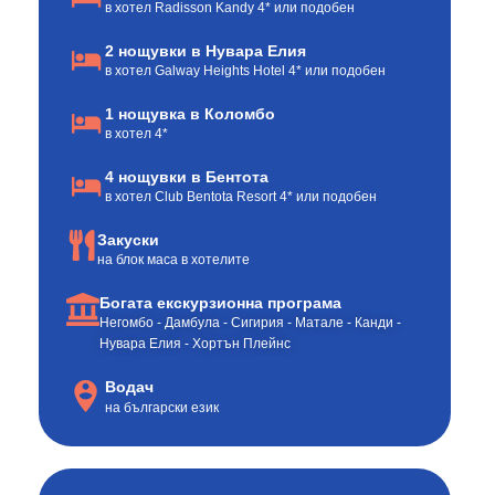
в хотел Radisson Kandy 4* или подобен
2 нощувки в Нувара Елия
в хотел Galway Heights Hotel 4* или подобен
1 нощувка в Коломбо
в хотел 4*
4 нощувки в Бентота
в хотел Club Bentota Resort 4* или подобен
Закуски
на блок маса в хотелите
Богата екскурзионна програма
Негомбо - Дамбула - Сигирия - Матале - Канди -
Нувара Елия - Хортън Плейнс
Водач
на български език