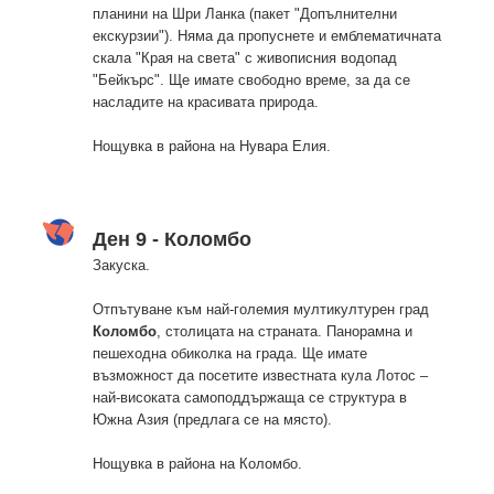
планини на Шри Ланка (пакет "Допълнителни
екскурзии"). Няма да пропуснете и емблематичната
скала "Края на света" с живописния водопад
"Бейкърс". Ще имате свободно време, за да се
насладите на красивата природа.
Нощувка в района на Нувара Елия.
Ден 9 - Коломбо
Закуска.
Отпътуване към най-големия мултикултурен град
Коломбо
, столицата на страната. Панорамна и
пешеходна обиколка на града. Ще имате
възможност да посетите известната кула Лотос –
най-високата самоподдържаща се структура в
Южна Азия (предлага се на място).
Нощувка в района на Коломбо.