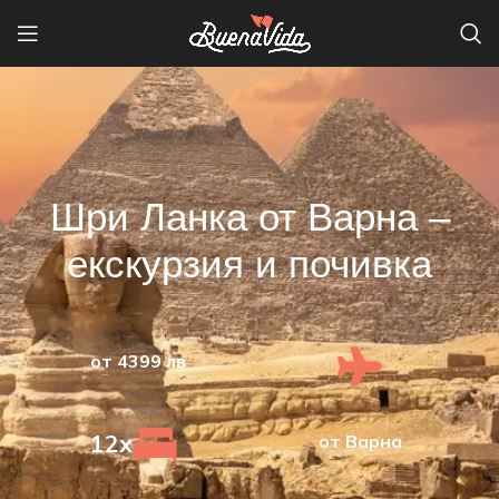
Шри Ланка от Варна –
екскурзия и почивка
от 4399 лв
12x
oт Варна