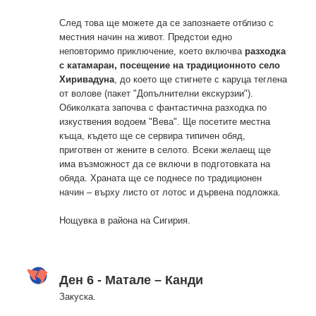
След това ще можете да се запознаете отблизо с
местния начин на живот. Предстои едно
неповторимо приключение, което включва
разходка
с катамаран, посещение на традиционното село
Хиривадуна
, до което ще стигнете с каруца теглена
от волове (пакет "Допълнителни екскурзии").
Обиколката започва с фантастична разходка по
изкуствения водоем "Вева". Ще посетите местна
къща, където ще се сервира типичен обяд,
приготвен от жените в селото. Всеки желаещ ще
има възможност да се включи в подготовката на
обяда. Храната ще се поднесе по традиционен
начин – върху листо от лотос и дървена подложка.
Нощувка в района на Сигирия.
Ден 6 - Матале – Канди
Закуска.