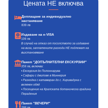
Цената НЕ включва
Доплащане за индивидуално
настаняване
839 лв
Издаване на e-VISA
109 лв
В случай на отказ от посолството за издаване
на виза, заплатените разходи НЕ подлежат на
възстановяване
Пакет "ДОПЪЛНИТЕЛНИ ЕКСКУРЗИИ"
359 лв, включва:
• Екскурзия до Полоннарува
• Сафари с джипове в Миннерия
• Разходка с катамаран до с. Хиривадуна с
включен обяд
• Посещение на Кралската ботаническа градина
Перадения
Пакет "ВЕЧЕРИ"
299 лв