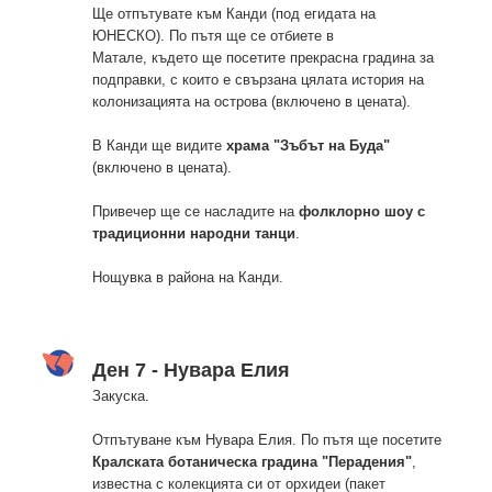
Ще отпътувате към Канди (под егидата на
ЮНЕСКО). По пътя ще се отбиете в
Матале, където ще посетите прекрасна градина за
подправки, с които е свързана цялата история на
колонизацията на острова (включено в цената).
В Канди ще видите
храма "Зъбът на Буда"
(включено в цената).
Привечер ще се насладите на
фолклорно шоу с
традиционни народни танци
.
Нощувка в района на Канди.
Ден 7 - Нувара Елия
Закуска.
Отпътуване към Нувара Елия. По пътя ще посетите
Кралската ботаническа градина "Перадения"
,
известна с колекцията си от орхидеи (пакет