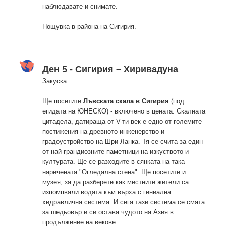
наблюдавате и снимате.
Нощувка в района на Сигирия.
Ден 5 - Сигирия – Хиривадуна
Закуска.
Ще посетите
Лъвската скала в Сигирия
(под
егидата на ЮНЕСКО) - включено в цената. Скалната
цитадела, датираща от V-ти век е едно от големите
постижения на древното инженерство и
градоустройство на Шри Ланка. Тя се счита за един
от най-грандиозните паметници на изкуството и
културата. Ще се разходите в сянката на така
наречената "Огледална стена". Ще посетите и
музея, за да разберете как местните жители са
изпомпвали водата към върха с гениална
хидравлична система. И сега тази система се смята
за шедьовър и си остава чудото на Азия в
продължение на векове.